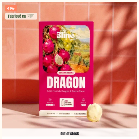
-11%
Fabriqué en 🇲🇫
Out of stock