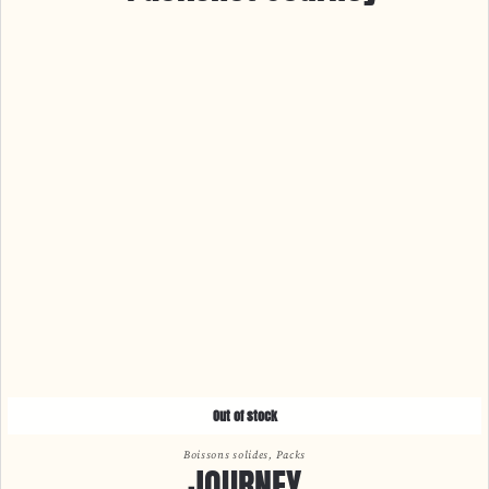
Out of stock
Boissons solides
,
Packs
JOURNEY