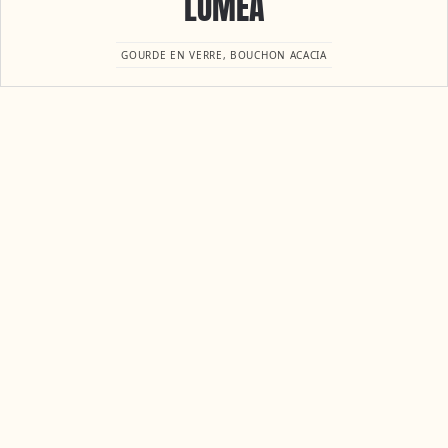
LUMÉA
GOURDE EN VERRE, BOUCHON ACACIA
NOS
Le meilleur moyen de découvrir nos saveurs et
notre univers.
PACKS
-8%