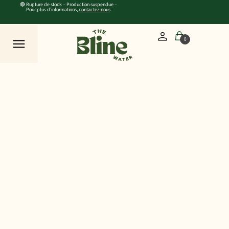
🔴 Rupture de stock – Production suspendue –
Pour plus d’informations,
contactez-nous
.
0