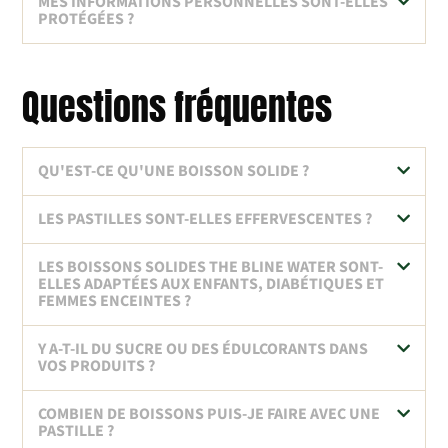
MES INFORMATIONS PERSONNELLES SONT-ELLES
PROTÉGÉES ?
Questions fréquentes
QU'EST-CE QU'UNE BOISSON SOLIDE ?
LES PASTILLES SONT-ELLES EFFERVESCENTES ?
LES BOISSONS SOLIDES THE BLINE WATER SONT-
ELLES ADAPTÉES AUX ENFANTS, DIABÉTIQUES ET
FEMMES ENCEINTES ?
Y A-T-IL DU SUCRE OU DES ÉDULCORANTS DANS
VOS PRODUITS ?
COMBIEN DE BOISSONS PUIS-JE FAIRE AVEC UNE
PASTILLE ?