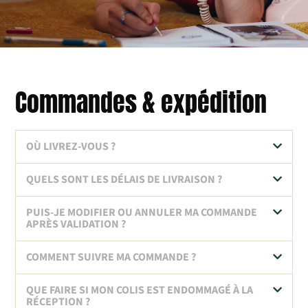
Commandes & expédition
OÙ LIVREZ-VOUS ?
QUELS SONT LES DÉLAIS DE LIVRAISON ?
PUIS-JE MODIFIER OU ANNULER MA COMMANDE
APRÈS VALIDATION ?
COMMENT SUIVRE MA COMMANDE ?
QUE FAIRE SI MON COLIS EST ENDOMMAGÉ À LA
RÉCEPTION ?