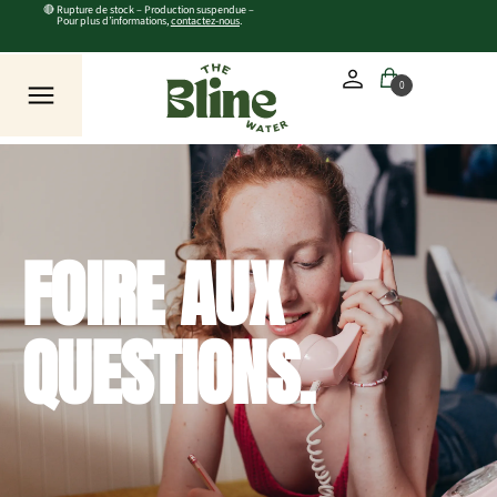
🔴 Rupture de stock – Production suspendue –
Pour plus d’informations,
contactez-nous
.
0
FOIRE AUX
QUESTIONS.