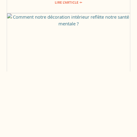
LIRE L'ARTICLE ➛
Astuces déco : Transformez votre
intérieur en un lieu de vie revitalisant
Clement de The Bline Water
1 novembre 2024
LIRE L'ARTICLE ➛