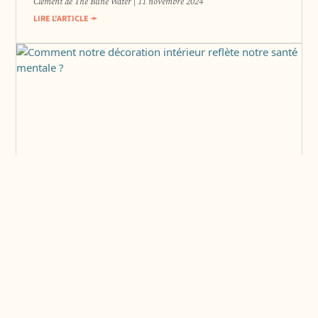
Clement de The Bline Water
11 novembre 2024
LIRE L'ARTICLE ➛
Astuces déco : Transformez votre
intérieur en un lieu de vie revitalisant
Clement de The Bline Water
1 novembre 2024
LIRE L'ARTICLE ➛